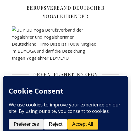
BERUFSVERBAND DEUTSCHER
YOGALEHRENDER
GREEN-PLANET-ENERGY
2026 Purna Yoga Schule ©
Ashe Theme von
WP
Impressum
Datenschutz
KONTAKT